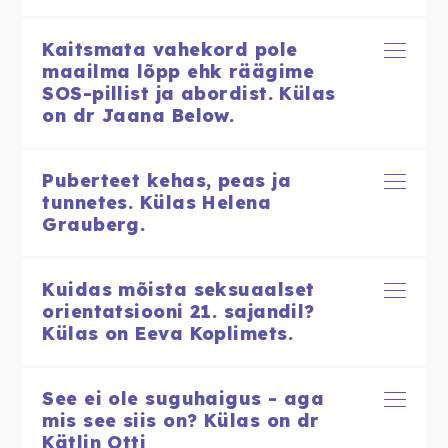
Kaitsmata vahekord pole
maailma lõpp ehk räägime
SOS-pillist ja abordist. Külas
on dr Jaana Below.
Puberteet kehas, peas ja
tunnetes. Külas Helena
Grauberg.
Kuidas mõista seksuaalset
orientatsiooni 21. sajandil?
Külas on Eeva Koplimets.
See ei ole suguhaigus - aga
mis see siis on? Külas on dr
Kätlin Otti