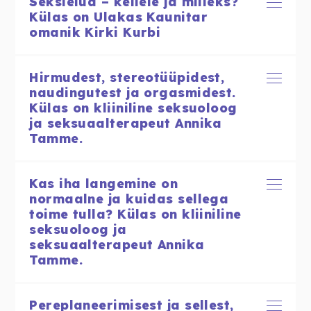
Sekslelud – kellele ja milleks?
Külas on Ulakas Kaunitar
omanik Kirki Kurbi
Hirmudest, stereotüüpidest,
naudingutest ja orgasmidest.
Külas on kliiniline seksuoloog
ja seksuaalterapeut Annika
Tamme.
Kas iha langemine on
normaalne ja kuidas sellega
toime tulla? Külas on kliiniline
seksuoloog ja
seksuaalterapeut Annika
Tamme.
Pereplaneerimisest ja sellest,