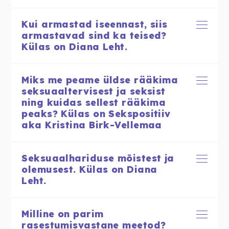
Kui armastad iseennast, siis
armastavad sind ka teised?
Külas on Diana Leht.
Miks me peame üldse rääkima
seksuaaltervisest ja seksist
ning kuidas sellest rääkima
peaks? Külas on Sekspositiiv
aka Kristina Birk-Vellemaa
Seksuaalhariduse mõistest ja
olemusest. Külas on Diana
Leht.
Milline on parim
rasestumisvastane meetod?