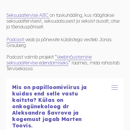
Seksuaaltervise ABC
on taskuhääling, kus räägitakse
seksuaaltervisest, seksuaalsusest ja seksist ausalt, otse
ja tõenduspõhiselt.
Podcasti
veab ja põnevate külalistega vestleb Jonas
Grauberg.
Podcast valmib projekti
“Veebinõustamine
seksuaaltervise edendamiseks
” raames, mida rahastab
Tervisekassa.
Mis on papilloomiviirus ja
kuidas end selle vastu
kaitsta? Külas on
onkogünekoloog dr
Aleksandra Šavrova ja
kogemust jagab Marten
Toovis.