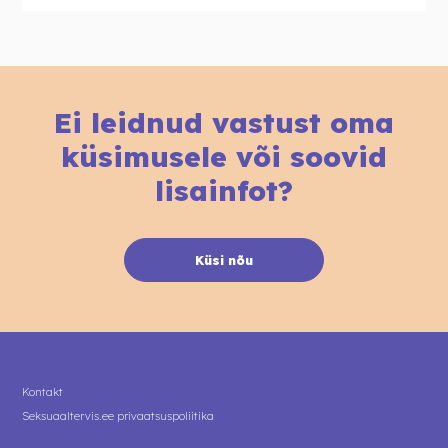
Ei leidnud vastust oma
küsimusele või soovid
lisainfot?
Küsi nõu
Kontakt
Seksuaaltervis.ee privaatsuspoliitika