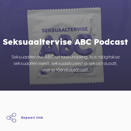
Seksuaaltervise ABC Podcast
Seksuaaltervise ABC on taskuhääling, kus räägitakse
seksuaaltervisest, seksuaalsusest ja seksist ausalt,
otse ja tõenduspõhiselt.
Kopeeri link